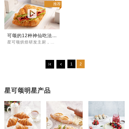
推荐
可颂的12种神仙吃法-星可颂之「隐藏技能」系列
星可颂烘焙研发主厨，让你的可颂「可盐可甜」
1
2
星可颂明星产品