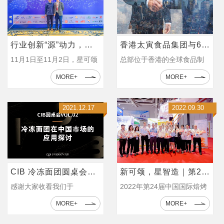
行业创新“源”动力，星可颂亮相中国焙烤行业发展高峰论坛
香港太寅食品集团与6E Capital达成战略合作，共同推动睿泽（上海）食品有限公司（星可颂）的业务发展
11月1日至11月2日，星可颂
总部位于香港的全球食品制
亮相第9届中国焙烤行业发展
造商香港太寅食品集团
MORE+
MORE+
高峰论坛，并赞助了第2届中
（PTG Food），与知名家族
国焙烤行业青年企业家平行
办公室6E Capital宣布双方建
2021.12.17
2022.09.30
论坛，与来自烘焙产业链各
立战略合作关系，携手管理
环节代表企业共话行业创新
并推进睿泽（上海）食品有
发展趋势。
限公司（星可颂）的业务发
展。在此合作框架下，6E
Capital将成为少数股东，获
CIB 冷冻面团圆桌会，你不想错过的干货
新可颂，星智造｜第24节中国国际焙烤展圆满落幕！
得董事会席位，同时Mac El
Omari将出任星可颂执行副董
感谢大家收看我们于
2022年第24届中国国际焙烤
事长一职。
12/05（上周日）举办的
展已于9月22日，在上海虹桥
MORE+
MORE+
「CIB 圆桌会 Vol.02｜冷冻
国家会展中心，圆满落幕。
面团在中国市场的应用探
此次，星可颂以“新可颂，星