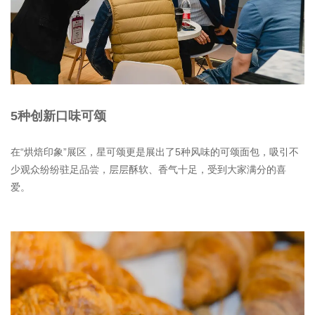
5种创新口味可颂
在“烘焙印象”展区，星可颂更是展出了5种风味的可颂面包，吸引不
少观众纷纷驻足品尝，层层酥软、香气十足，受到大家满分的喜
爱。